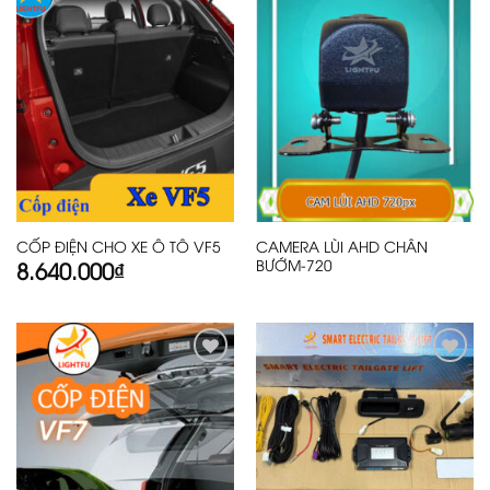
Add
Add
to
to
wishlist
wishlist
CAMERA LÙI AHD CHÂN
CỐP ĐIỆN CHO XE Ô TÔ VF5
BƯỚM-720
8.640.000
₫
Add
Add
to
to
wishlist
wishlist