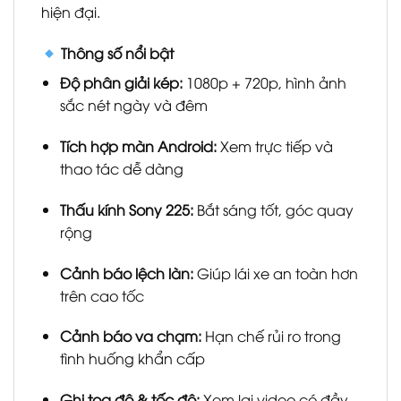
hiện đại.
Thông số nổi bật
Độ phân giải kép:
1080p + 720p, hình ảnh
sắc nét ngày và đêm
Tích hợp màn Android:
Xem trực tiếp và
thao tác dễ dàng
Thấu kính Sony 225:
Bắt sáng tốt, góc quay
rộng
Cảnh báo lệch làn:
Giúp lái xe an toàn hơn
trên cao tốc
Cảnh báo va chạm:
Hạn chế rủi ro trong
tình huống khẩn cấp
Ghi tọa độ & tốc độ:
Xem lại video có đầy