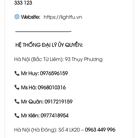
333 123
Website:
https://lightfu.vn
———————————-
HỆ THỐNG ĐẠI LÝ ỦY QUYỀN:
Hà Nội (Bắc Từ Liêm): 93 Thụy Phương
Mr Huy: 0976596159
Ms Hà: 0968010316
Mr Quân: 0917219159
Mr Kiên: 0977418954
Hà Nội (Hà Đông): Số 4 LK20 –
0963 449 996