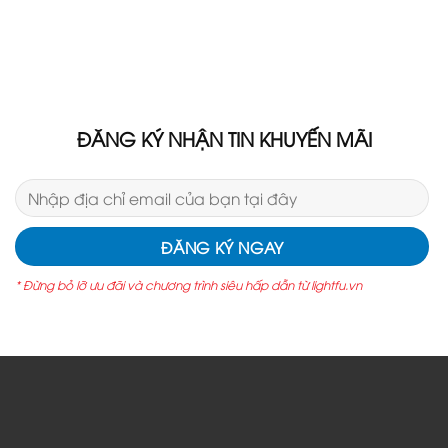
ĐĂNG KÝ NHẬN TIN KHUYẾN MÃI
* Đừng bỏ lỡ ưu đãi và chương trình siêu hấp dẫn từ lightfu.vn