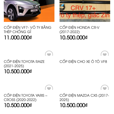
CỐP ĐIỆN VF7- VỎ TY BẰNG
CỐP ĐIỆN HONDA CR-V
THÉP CHỐNG GỈ
(2017-2022)
11.000.000
₫
10.500.000
₫
CỐP ĐIỆN TOYOTA RAIZE
CỐP ĐIỆN CHO XE Ô TÔ VF8
Add
Add
(2021-2025)
to
to
wishlist
wishlist
10.500.000
₫
CỐP ĐIỆN TOYOTA YARIS –
CỐP ĐIỆN MAZDA CX5 (2017-
Add
Add
CROSS (2020-2022)
2025)
to
to
wishlist
wishlist
10.500.000
₫
10.500.000
₫