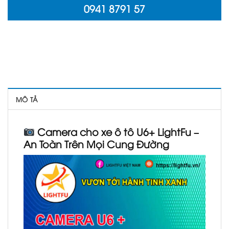
0941 8791 57
MÔ TẢ
Camera cho xe ô tô U6+ LightFu –
An Toàn Trên Mọi Cung Đường