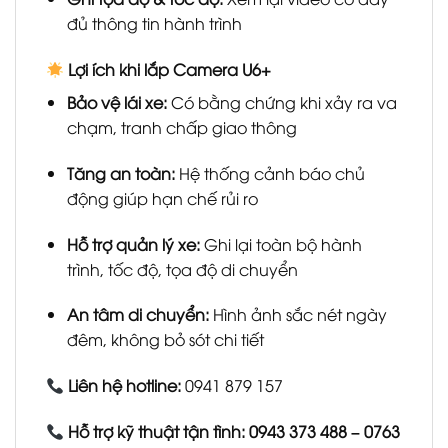
đủ thông tin hành trình
Lợi ích khi lắp Camera U6+
Bảo vệ lái xe:
Có bằng chứng khi xảy ra va
chạm, tranh chấp giao thông
Tăng an toàn:
Hệ thống cảnh báo chủ
động giúp hạn chế rủi ro
Hỗ trợ quản lý xe:
Ghi lại toàn bộ hành
trình, tốc độ, tọa độ di chuyển
An tâm di chuyển:
Hình ảnh sắc nét ngày
đêm, không bỏ sót chi tiết
Liên hệ hotline:
0941 879 157
Hỗ trợ kỹ thuật tận tình: 0943 373 488 – 0763