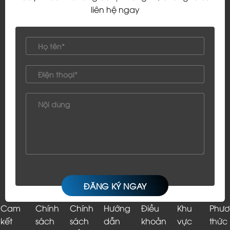
liên hệ ngay
Cam
Chính
Chính
Hướng
Điều
Khu
Phươ
kết
sách
sách
dẫn
khoản
vực
thức