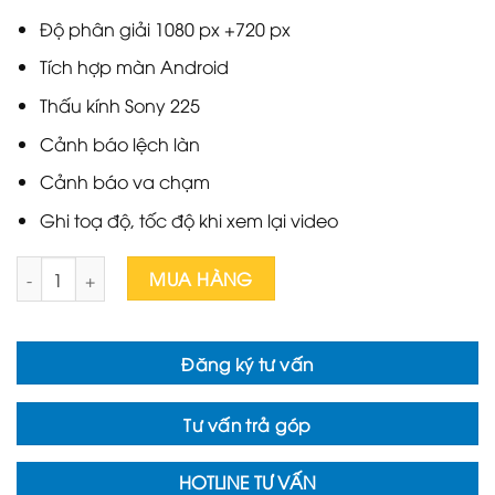
Độ phân giải 1080 px +720 px
Tích hợp màn Android
Thấu kính Sony 225
Cảnh báo lệch làn
Cảnh báo va chạm
Ghi toạ độ, tốc độ khi xem lại video
CAMERA U6+ số lượng
MUA HÀNG
Đăng ký tư vấn
Tư vấn trả góp
HOTLINE TƯ VẤN