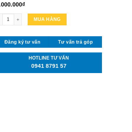
.000.000
₫
ED X15 số lượng
MUA HÀNG
Đăng ký tư vấn
Tư vấn trả góp
HOTLINE TƯ VẤN
0941 8791 57