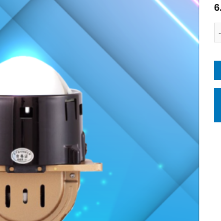
6
wishlist
L