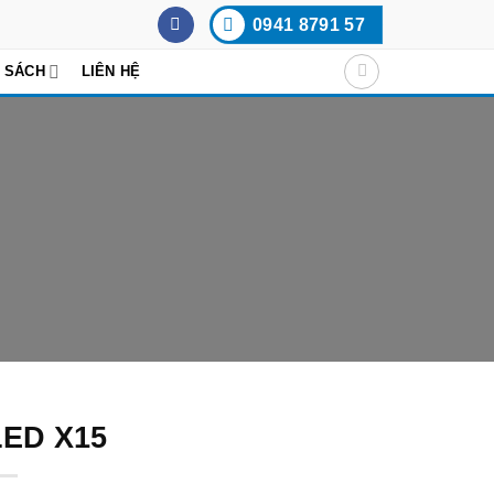
0941 8791 57
 SÁCH
LIÊN HỆ
LED X15